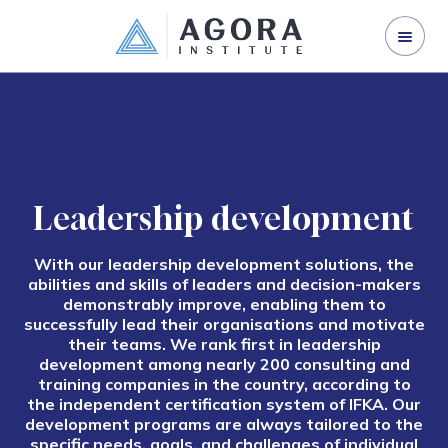
ORGANISATION DEVELOPMENT
LEADERSHIP DEVELOPMENT
CORPORATE TRAINING
ABOUT US
Leadership development
CONTACT US
With our leadership development solutions, the
abilities and skills of leaders and decision-makers
demonstrably improve, enabling them to
successfully lead their organisations and motivate
their teams. We rank first in leadership
development among nearly 200 consulting and
training companies in the country, according to
the independent certification system of IFKA. Our
development programs are always tailored to the
specific needs, goals, and challenges of individual