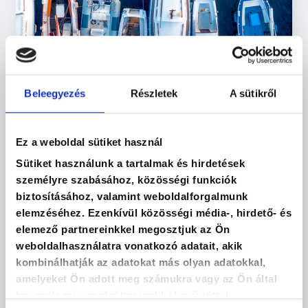
Beleegyezés
Részletek
A sütikről
Leadership in practice - Situational
Ez a weboldal sütiket használ
leadership training
Sütiket használunk a tartalmak és hirdetések
személyre szabásához, közösségi funkciók
SHOW MORE
biztosításához, valamint weboldalforgalmunk
elemzéséhez. Ezenkívül közösségi média-, hirdető- és
elemező partnereinkkel megosztjuk az Ön
weboldalhasználatra vonatkozó adatait, akik
kombinálhatják az adatokat más olyan adatokkal,
amelyeket Ön adott meg számukra vagy az Ön által
használt más szolgáltatásokból gyűjtöttek.