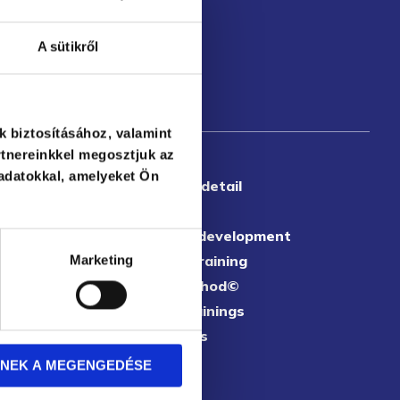
A sütikről
k biztosításához, valamint
tnereinkkel megosztjuk az
adatokkal, amelyeket Ön
About us in detail
Our team
mbathely
m
Leadership development
Corporate training
Marketing
AGORA Method©
Certified trainings
Our partners
Contact us
NEK A MEGENGEDÉSE