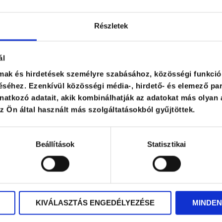
Részletek
ál
lmak és hirdetések személyre szabásához, közösségi funkció
séhez. Ezenkívül közösségi média-, hirdető- és elemező par
atkozó adatait, akik kombinálhatják az adatokat más olyan 
Our regional representations
 Ön által használt más szolgáltatásokból gyűjtöttek.
Western Transdanubian regional representation: Szo
Western Hungarian regional representation: Veszpré
Southern Hungarian regional representation: Pécs
Beállítások
Statisztikai
Eastern Hungarian regional representation: Debrecen
KIVÁLASZTÁS ENGEDÉLYEZÉSE
MINDEN