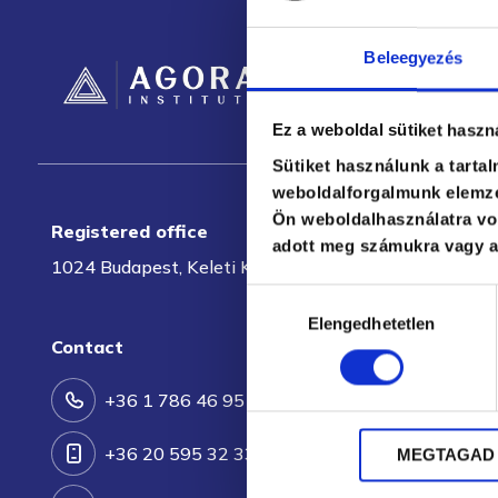
Beleegyezés
Ez a weboldal sütiket haszn
Sütiket használunk a tarta
weboldalforgalmunk elemzé
Ön weboldalhasználatra von
Registered office
adott meg számukra vagy az
1024 Budapest, Keleti Károly utca 8.
Hozzájárulás
Elengedhetetlen
kiválasztása
Contact
+36 1 786 46 95
+36 20 595 32 33
MEGTAGAD