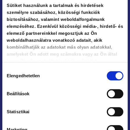
Sütiket használunk a tartalmak és hirdetések
személyre szabásához, közösségi funkciók
Contact
biztosításához, valamint weboldalforgalmunk
elemzéséhez. Ezenkívül közösségi média-, hirdető- és
+36 1 786 46 95
elemező partnereinkkel megosztjuk az Ön
weboldalhasználatra vonatkozó adatait, akik
+36 20 595 32 33
kombinálhatják az adatokat más olyan adatokkal,
amelyeket Ön adott meg számukra vagy az Ön által
info@agoraintezet.hu
használt más szolgáltatásokból gyűjtöttek.
Hozzájárulás
Personal or telephone administration: M-F 9.00-16.00
Elengedhetetlen
Opening hours: M-F 9.00-16.00
kiválasztása
Adult education license number: E/2021/000170
Adult education registration number: B/2020/002075
Beállítások
Our regional representations
Statisztikai
Western Transdanubian regional representation:
Szombathely
Western Hungarian regional representation: Veszprém
Southern Hungarian regional representation: Pécs
Marketing