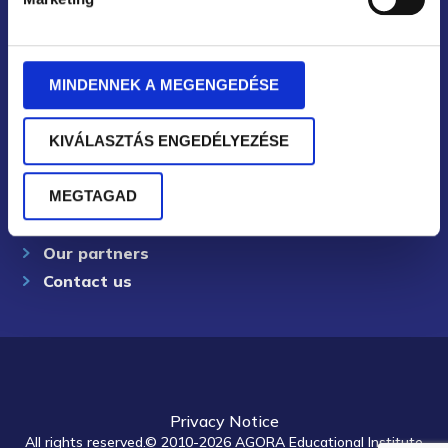
Eastern Hungarian regional representation: Debrecen
About us in detail
MINDENNEK A MEGENGEDÉSE
Our team
Leadership development
KIVÁLASZTÁS ENGEDÉLYEZÉSE
Corporate training
AGORA Method©
MEGTAGAD
Certified trainings
Our partners
Contact us
Privacy Notice
All rights reserved.© 2010-2026 AGORA Educational Institute