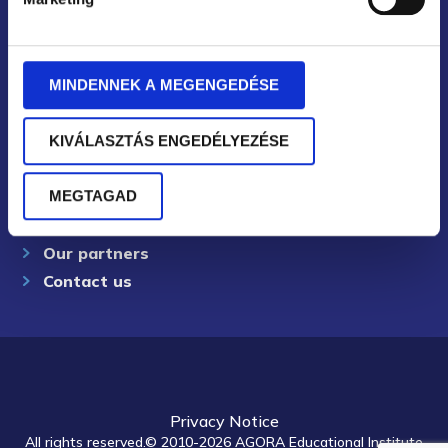
Eastern Hungarian regional representation: Debrecen
About us in detail
MINDENNEK A MEGENGEDÉSE
Our team
Leadership development
KIVÁLASZTÁS ENGEDÉLYEZÉSE
Corporate training
AGORA Method©
MEGTAGAD
Certified trainings
Our partners
Contact us
Privacy Notice
All rights reserved.© 2010-2026 AGORA Educational Institute