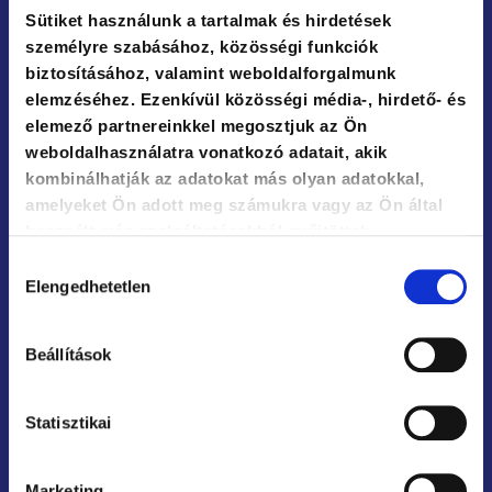
Sütiket használunk a tartalmak és hirdetések
személyre szabásához, közösségi funkciók
Contact
biztosításához, valamint weboldalforgalmunk
elemzéséhez. Ezenkívül közösségi média-, hirdető- és
+36 1 786 46 95
elemező partnereinkkel megosztjuk az Ön
weboldalhasználatra vonatkozó adatait, akik
+36 20 595 32 33
kombinálhatják az adatokat más olyan adatokkal,
amelyeket Ön adott meg számukra vagy az Ön által
info@agoraintezet.hu
használt más szolgáltatásokból gyűjtöttek.
Hozzájárulás
Personal or telephone administration: M-F 9.00-16.00
Elengedhetetlen
Opening hours: M-F 9.00-16.00
kiválasztása
Adult education license number: E/2021/000170
Adult education registration number: B/2020/002075
Beállítások
Our regional representations
Statisztikai
Western Transdanubian regional representation:
Szombathely
Western Hungarian regional representation: Veszprém
Southern Hungarian regional representation: Pécs
Marketing